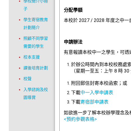
學校簡介小冊
子
分配學額
學生寄宿教育
本校於 2027 / 2028 年度
計劃簡介
照顧不同學習
申請辦法
需要的學生
有意報讀本校中一之學生，可透
校本支援
於辦公時間內到本校校務處
課後培育計劃
（星期一至五
：上午
8 時 3
校聲
附回郵信封寄本校函索；或
入學諮詢及校
下載
中一入學申請表
園導賞
下載
寄宿部申請表
如欲進一步了解本校辦學理念及
<預約參觀表格>