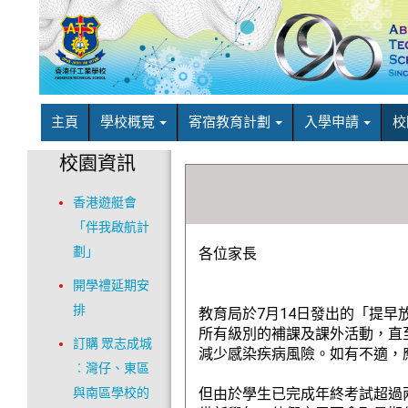
主頁
學校概覽
寄宿教育計劃
入學申請
校
校園資訊
香港遊艇會
「伴我啟航計
劃」
各位家長
開學禮延期安
排
教育局於7月14日發出的「提早
所有級別的補課及課外活動，直至
訂購 眾志成城
減少感染疾病風險。如有不適，
︰灣仔、東區
與南區學校的
但由於學生已完成年終考試超過