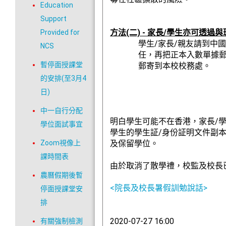
Education
Support
方法(二) - 家長/學生亦可透
Provided for
學生/家長/親友請到中國銀行或
NCS
任，再把正本入數單據郵寄到
暫停面授課堂
郵寄到本校校務處。
的安排(至3月4
日)
中一自行分配
明白學生可能不在香港，家長/
學位面試事宜
學生的學生証/身份証明文件副
Zoom視像上
及保留學位。
課時間表
由於取消了散學禮，校監及校長
農曆假期後暫
<院長及校長暑假訓勉說話>
停面授課堂安
排
2020-07-27 16:00
有關強制檢測