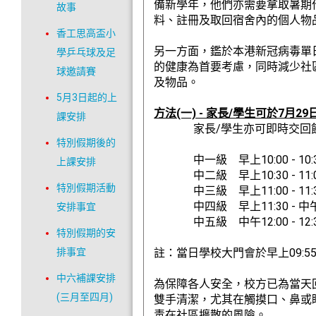
備新學年，他們亦需要拿取暑期
故事
料、註冊及取回宿舍內的個人物
香工思高盃小
另一方面，鑑於本港新冠病毒單
學乒乓球及足
的健康為首要考慮，同時減少社
球邀請賽
及物品。
5月3日起的上
方法(一) - 家長/學生可於
課安排
家長/學生亦可即時交回飯單
特別假期後的
中一級 早上10:00 - 10:
上課安排
中二級 早上10:30 - 11:
特別假期活動
中三級 早上11:00 - 11:
中四級 早上11:30 - 中午1
安排事宜
中五級 中午12:00 - 12:
特別假期的安
排事宜
註：當日學校大門會於早上09:
中六補課安排
為保障各人安全，校方已為當天
(三月至四月)
雙手清潔，尤其在觸摸口、鼻或
毒在社區擴散的風險。