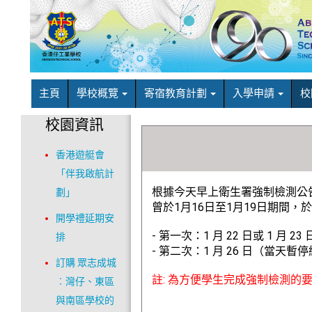
主頁
學校概覽
寄宿教育計劃
入學申請
校
校園資訊
香港遊艇會
「伴我啟航計
根據今天早上衛生署強制檢測公告詳情
劃」
曾於1月16日至1月19日期間
開學禮延期安
- 第一次：1 月 22 日或 1 月 23 
排
- 第二次：1 月 26 日（當天暫
訂購 眾志成城
註: 為方便學生完成強制檢測的
︰灣仔、東區
與南區學校的