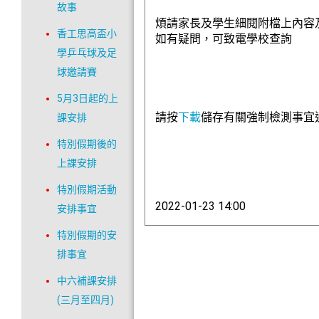
故事
煩請家長及學生細閱附檔上內容
香工思高盃小
如有疑問，可致電學校查詢
學乒乓球及足
球邀請賽
5月3日起的上
請按
下載
儲存有關強制檢測事宜
課安排
特別假期後的
上課安排
特別假期活動
2022-01-23 14:00
安排事宜
特別假期的安
排事宜
中六補課安排
(三月至四月)