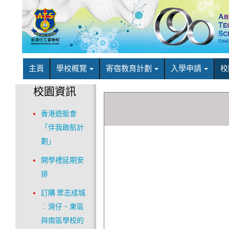
主頁
學校概覽
寄宿教育計劃
入學申請
校
校園資訊
香港遊艇會
「伴我啟航計
劃」
開學禮延期安
排
訂購 眾志成城
︰灣仔、東區
與南區學校的