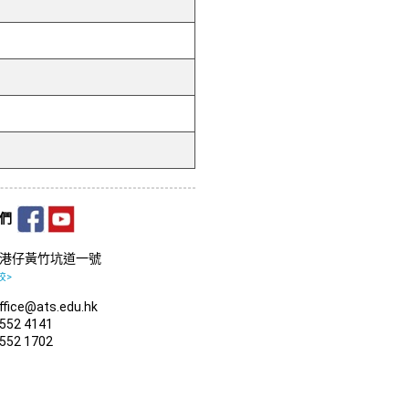
我們
港仔黃竹坑道一號
校>
fice@ats.edu.hk
552 4141
552 1702