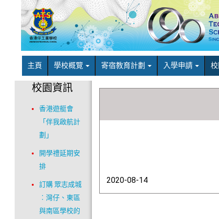
主頁
學校概覽
寄宿教育計劃
入學申請
校
校園資訊
香港遊艇會
「伴我啟航計
劃」
開學禮延期安
排
2020-08-14
訂購 眾志成城
︰灣仔、東區
與南區學校的