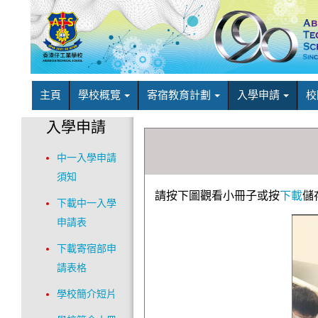
主頁
學校概覽
寄宿教育計劃
入學申請
校
入學申請
中一入學申請
須知
請按下圖觀看小冊子或按
下載
儲
下載中一入學
申請表
下載寄宿部申
請表格
學校簡介短片