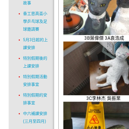
故事
香工思高盃小
學乒乓球及足
球邀請賽
3B葉偉傑
3A
袁浩成
5月3日起的上
課安排
特別假期後的
上課安排
特別假期活動
安排事宜
特別假期的安
3C李林杰 吳振業
排事宜
中六補課安排
(三月至四月)