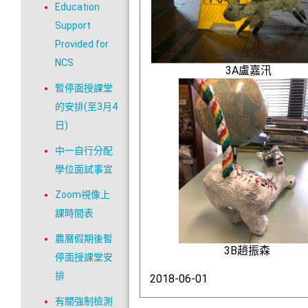
Education
Support
Provided for
NCS
3A
盧嘉汛
暫停面授課堂
的安排(至3月4
日)
中一自行分配
學位面試事宜
Zoom視像上
課時間表
農曆假期後暫
3B趙振森
停面授課堂安
排
2018-06-01
有關強制檢測