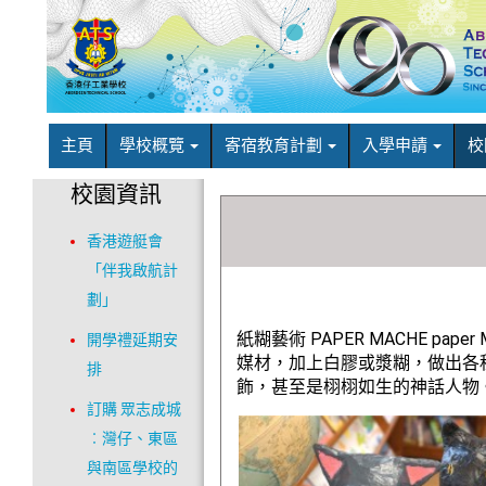
主頁
學校概覽
寄宿教育計劃
入學申請
校
校園資訊
香港遊艇會
「伴我啟航計
劃」
紙糊藝術 PAPER MACHE pap
開學禮延期安
媒材，加上白膠或漿糊，做出各
排
飾，甚至是栩栩如生的神話人物
訂購 眾志成城
︰灣仔、東區
與南區學校的