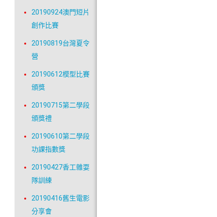
20190924澳門短片
創作比賽
20190819台灣夏令
營
20190612模型比賽
頒獎
20190715第二學段
頒獎禮
20190610第二學段
功課指數獎
20190427香工雜耍
隊訓練
20190416舊生電影
分享會