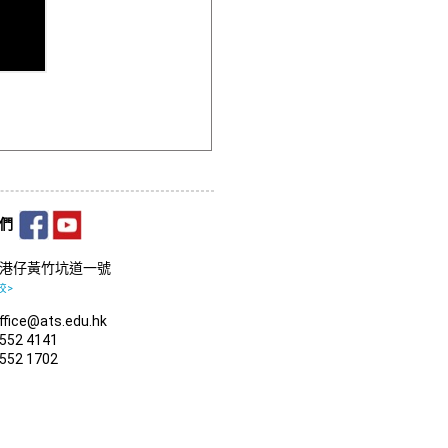
我們
港仔黃竹坑道一號
校>
fice@ats.edu.hk
552 4141
552 1702