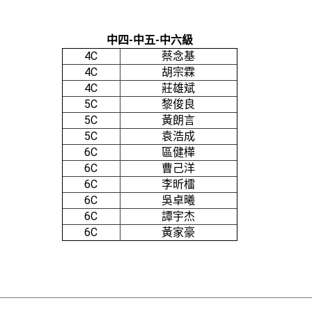
中四-中五-中六級
4C
蔡念基
4C
胡宗霖
4C
莊雄斌
5C
黎俊良
5C
黃朗言
5C
袁浩成
6C
區健樺
6C
曹己洋
6C
李昕檑
6C
吳卓曦
6C
譚宇杰
6C
黃家豪