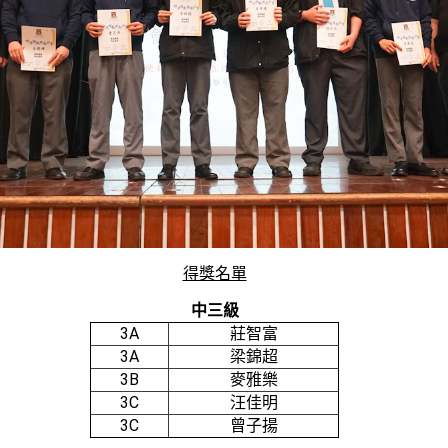
得獎名單
中三級
3A
莊智富
3A
梁錦超
3B
麥雅樂
3C
汪佳明
3C
曾子揚