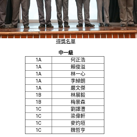
得獎名單
中一級
1A
何正浩
1A
賴俊溢
1A
林一心
1A
李綽朗
1A
嚴文傑
1B
林展毅
1B
梅景森
1C
劉譯灃
1C
梁偉軒
1C
麥灼垣
1C
魏哲亨