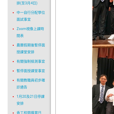
排(至3月4日)
中一自行分配學位
面試事宜
Zoom視像上課時
間表
農曆假期後暫停面
授課堂安排
有關強制檢測事宜
暫停面授課堂事宜
有關教職員初步確
診通告
1月20及21日停課
安排
香工校園導賞日