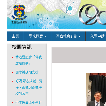
主頁
學校概覽
寄宿教育計劃
入學申請
校園資訊
香港遊艇會「伴我
啟航計劃」
開學禮延期安排
訂購 眾志成城︰灣
仔、東區與南區學
校的故事
香工思高盃小學乒