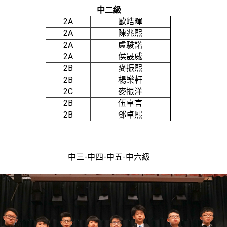
中二級
2A
歐皓暉
2A
陳兆熙
2A
盧駿諾
2A
侯晟威
2B
麥振熙
2B
楊樂軒
2C
麥振洋
2B
伍卓言
2B
鄧卓熙
中三-中四-中五-中六級