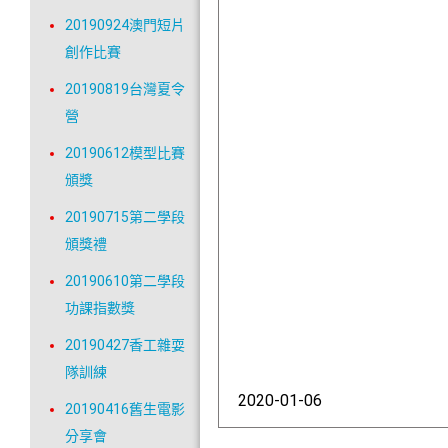
20190924澳門短片
創作比賽
20190819台灣夏令
營
20190612模型比賽
頒獎
20190715第二學段
頒獎禮
20190610第二學段
功課指數獎
20190427香工雜耍
隊訓練
2020-01-06
20190416舊生電影
分享會