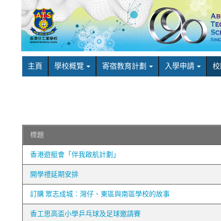
主頁
學校概覽
寄宿教育計劃
入學申請
校
標題
香港遊艇會「伴我啟航計劃」
開學禮延期安排
訂購 眾志成城︰灣仔、東區與南區學校的故事
香工思高盃小學乒乓球及足球邀請賽