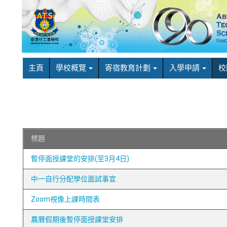
主頁
學校概覽
寄宿教育計劃
入學申請
校
標題
暫停面授課堂的安排(至3月4日)
中一自行分配學位面試事宜
Zoom視像上課時間表
農曆假期後暫停面授課堂安排