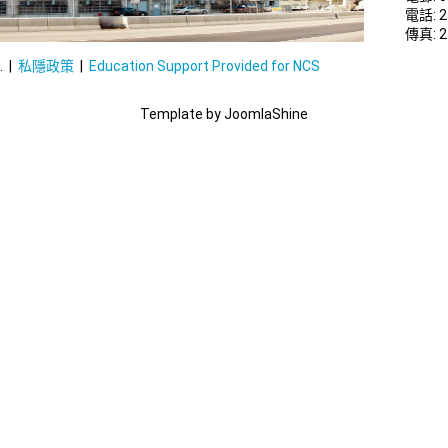
電話: 2
傳真: 2
. |
私隱政策
|
Education Support Provided for NCS
Template by JoomlaShine