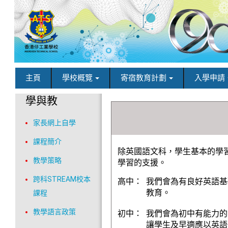
主頁
學校概覽
寄宿教育計劃
入學申請
學與教
家長網上自學
課程簡介
除英國語文科，學生基本的學
教學策略
學習的支援。
跨科STREAM校本
高中：
我們會為有良好英語基
教育。
課程
教學語言政策
初中：
我們會為初中有能力的
讓學生及早適應以英語