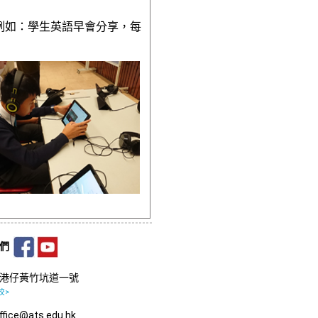
例如：學生英語早會分享，每
我們
港仔黃竹坑道一號
校>
fice@ats.edu.hk