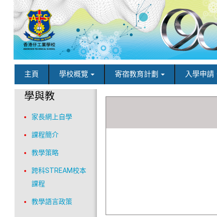
主頁
學校概覽
寄宿教育計劃
入學申請
學與教
家長網上自學
課程簡介
教學策略
跨科STREAM校本
課程
教學語言政策