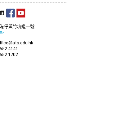
我們
港仔黃竹坑道一號
校>
fice@ats.edu.hk
552 4141
552 1702