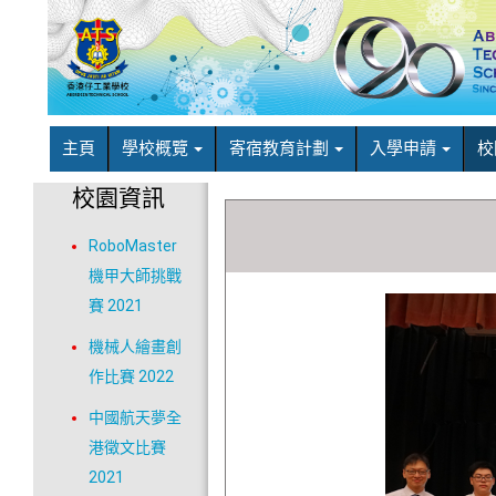
主頁
學校概覽
寄宿教育計劃
入學申請
校
校園資訊
RoboMaster
機甲大師挑戰
賽 2021
機械人繪畫創
作比賽 2022
中國航天夢全
港徵文比賽
2021