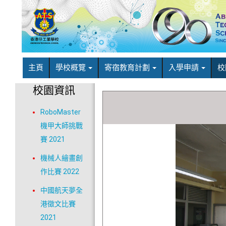
主頁
學校概覽
寄宿教育計劃
入學申請
校
校園資訊
RoboMaster
機甲大師挑戰
賽 2021
機械人繪畫創
作比賽 2022
中國航天夢全
港徵文比賽
2021