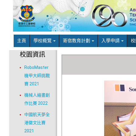
主頁
學校概覽
寄宿教育計劃
入學申請
校
校園資訊
RoboMaster
機甲大師挑戰
賽 2021
機械人繪畫創
作比賽 2022
中國航天夢全
港徵文比賽
2021