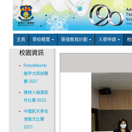
主頁
學校概覽
寄宿教育計劃
入學申請
校
校園資訊
RoboMaster
機甲大師挑戰
賽 2021
機械人繪畫創
作比賽 2022
中國航天夢全
港徵文比賽
2021