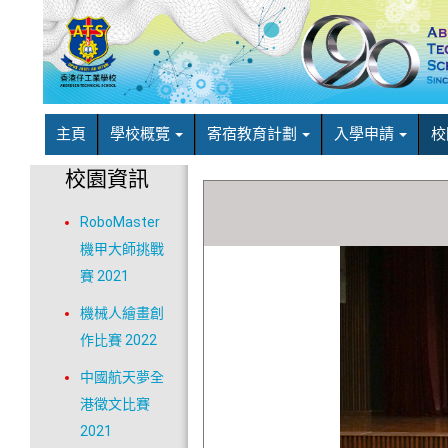
主頁
學校概覽
寄宿教育計劃
入學申請
校
校園資訊
RoboMaster
機甲大師挑戰
賽 2021
機械人繪畫創
作比賽 2022
中國航天夢全
港徵文比賽
2021