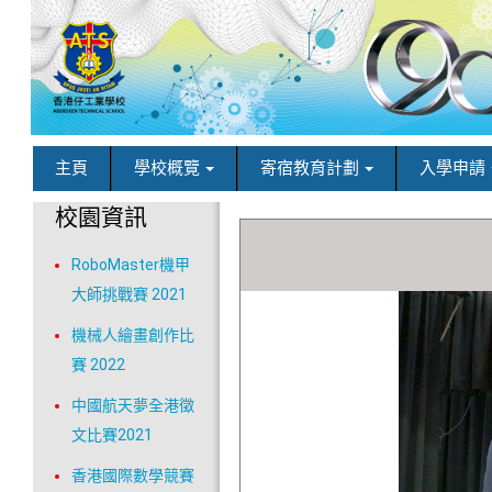
主頁
學校概覽
寄宿教育計劃
入學申請
校園資訊
RoboMaster機甲
大師挑戰賽 2021
機械人繪畫創作比
賽 2022
中國航天夢全港徵
文比賽2021
香港國際數學競賽