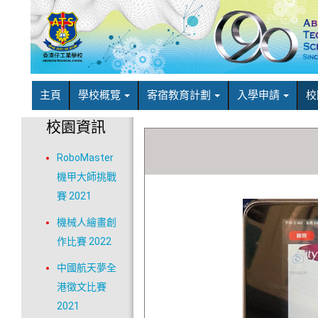
主頁
學校概覽
寄宿教育計劃
入學申請
校
校園資訊
RoboMaster
機甲大師挑戰
賽 2021
機械人繪畫創
作比賽 2022
中國航天夢全
港徵文比賽
2021