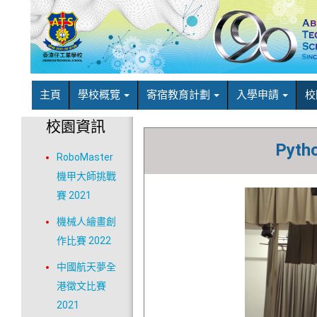
主頁
學校概覽
寄宿教育計劃
入學申請
校
校園資訊
Pytho
RoboMaster
機甲大師挑戰
賽 2021
機械人繪畫創
作比賽 2022
中國航天夢全
港徵文比賽
2021