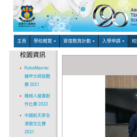
主頁
學校概覽
寄宿教育計劃
入學申請
校
校園資訊
RoboMaster
機甲大師挑戰
賽 2021
機械人繪畫創
作比賽 2022
中國航天夢全
港徵文比賽
2021