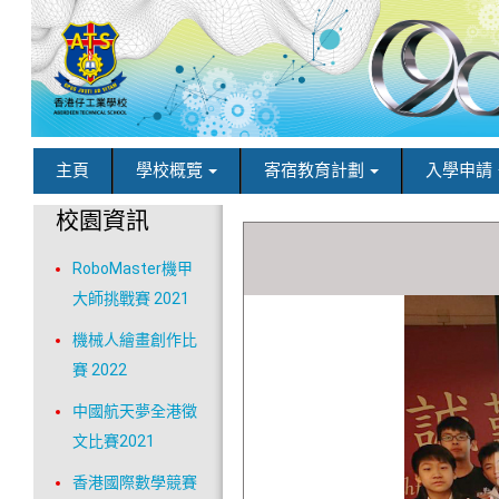
主頁
學校概覽
寄宿教育計劃
入學申請
校園資訊
RoboMaster機甲
大師挑戰賽 2021
機械人繪畫創作比
賽 2022
中國航天夢全港徵
文比賽2021
香港國際數學競賽