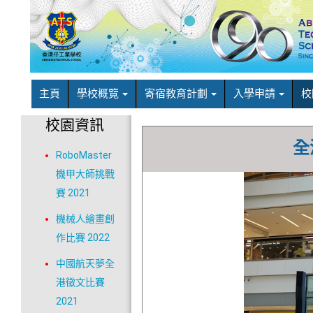
主頁
學校概覽
寄宿教育計劃
入學申請
校
校園資訊
全
RoboMaster
機甲大師挑戰
賽 2021
機械人繪畫創
作比賽 2022
中國航天夢全
港徵文比賽
2021