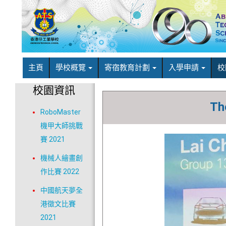
主頁
學校概覽
寄宿教育計劃
入學申請
校
校園資訊
Th
RoboMaster
機甲大師挑戰
賽 2021
機械人繪畫創
作比賽 2022
中國航天夢全
港徵文比賽
2021