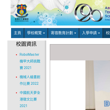
主頁
學校概覽
寄宿教育計劃
入學申請
校
校園資訊
RoboMaster
機甲大師挑戰
賽 2021
機械人繪畫創
作比賽 2022
中國航天夢全
港徵文比賽
2021